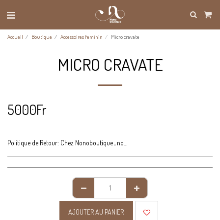
Accueil
Boutique
Accessoires feminin
Micro cravate
MICRO CRAVATE
5000
Fr
Politique de Retour:
Chez Nonoboutique , nous nous engageons à vous offrir une expérience d&#039;achat satisfaisante à chaque commande. Si pour une raison quelconque vous n&#039;êtes pas entièrement satisfait de votre achat, nous sommes là pour vous aider avec notre politique de retour flexible. Conditions générales de retour : Les produits peuvent être retournés dans les 7 jours suivant la date d&#039;achat, sous réserve des conditions spécifiques de chaque produit. Les produits doivent être dans leur état d&#039;origine, non utilisés, non ouverts et dans leur emballage d&#039;origine pour être éligibles au retour. Les frais de retour sont à la charge du client, sauf en cas de produit défectueux ou d&#039;erreur de notre part dans l&#039;expédition. Processus de retour : Contactez notre service clientèle à l&#039;adresse [adresse e-mail] pour initier votre demande de retour. Veuillez fournir votre numéro de commande et les détails du produit que vous souhaitez retourner. Une fois votre demande de retour approuvée, nous vous fournirons les instructions détaillées pour retourner votre produit. Une fois que nous avons reçu et inspecté votre retour, nous procéderons au remboursement ou à l&#039;échange selon votre préférence. Remarque : Les remboursements seront effectués selon le mode de paiement original utilisé lors de l&#039;achat.
AJOUTER AU PANIER